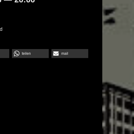
d
teilen
mail