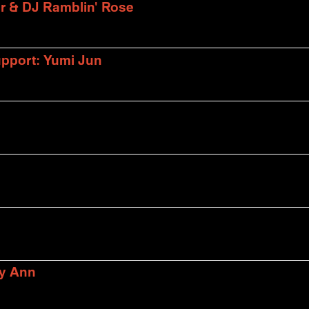
er & DJ Ramblin' Rose
upport: Yumi Jun
ly Ann