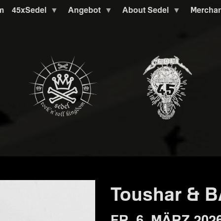
m
45xSedel
Angebot
About Sedel
Mercha
Toushar & 
FR. 6. MÄRZ 202