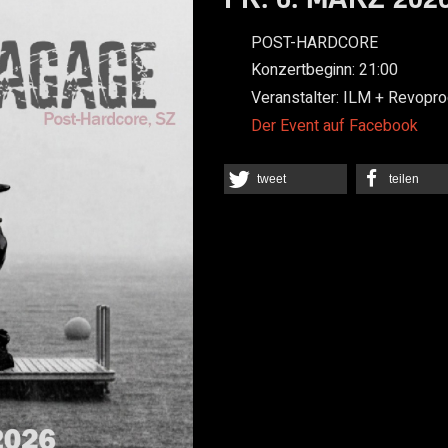
POST-HARDCORE
Konzertbeginn:
21:00
Veranstalter:
ILM + Revopro
Der Event auf Facebook
tweet
teilen