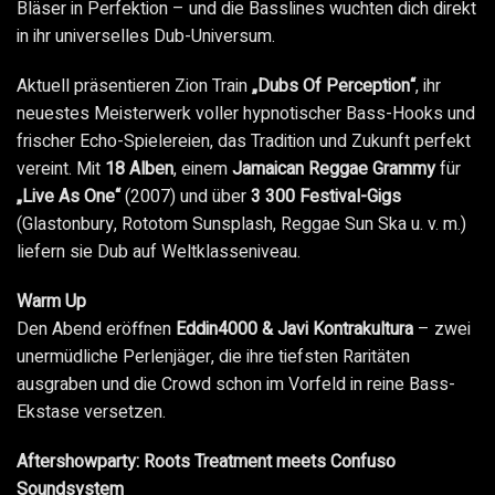
Bläser in Perfektion – und die Basslines wuchten dich direkt
in ihr universelles Dub-Universum.
Aktuell präsentieren Zion Train
„Dubs Of Perception“
, ihr
neuestes Meisterwerk voller hypnotischer Bass-Hooks und
frischer Echo-Spielereien, das Tradition und Zukunft perfekt
vereint. Mit
18 Alben
, einem
Jamaican Reggae Grammy
für
„Live As One“
(2007) und über
3 300 Festival-Gigs
(Glastonbury, Rototom Sunsplash, Reggae Sun Ska u. v. m.)
liefern sie Dub auf Weltklasseniveau.
Warm Up
Den Abend eröffnen
Eddin4000 & Javi Kontrakultura
– zwei
unermüdliche Perlenjäger, die ihre tiefsten Raritäten
ausgraben und die Crowd schon im Vorfeld in reine Bass-
Ekstase versetzen.
Aftershowparty: Roots Treatment meets Confuso
Soundsystem