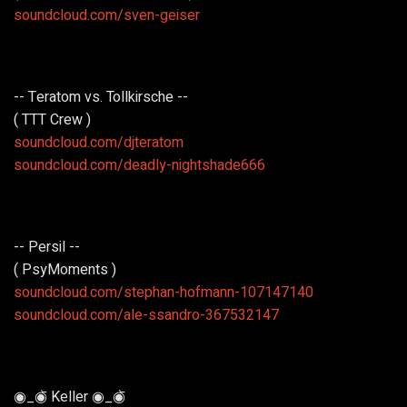
soundcloud.com/sven-geiser
-- Teratom vs. Tollkirsche --
( TTT Crew )
soundcloud.com/djteratom
soundcloud.com/deadly-nightshade666
-- Persil --
( PsyMoments )
soundcloud.com/stephan-hofmann-107147140
soundcloud.com/ale-ssandro-367532147
◉_◉᷅ Keller ◉_◉᷅