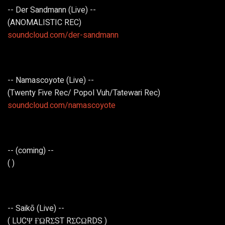
-- Der Sandmann (Live) --
(ANOMALISTIC REC)
soundcloud.com/der-sandmann
-- Namascoyote (Live) --
(Twenty Five Rec/ Popol Vuh/Tatewari Rec)
soundcloud.com/namascoyote
-- (coming) --
( )
-- Saikō (Live) --
( LUCΨ ҒΩRΣST RΣCΩRDS )