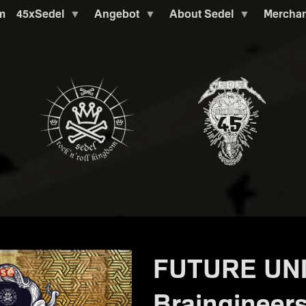
m
45xSedel
Angebot
About Sedel
Mercha
FUTURE UNI
Braingineers,