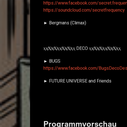
https://www.facebook.com/secret.frequen
https://soundcloud.com/secretfrequency
► Bergmans (Climax)
ҳҳ̸Ҳ̸ҳ̸Ҳ̸ҳҳ̸Ҳ̸ҳ̸Ҳ̸ҳҳ DECO ҳҳ̸Ҳ̸ҳ̸Ҳ̸ҳҳ̸Ҳ̸ҳ̸Ҳ̸ҳҳ
► BUGS
https://www.facebook.com/BugsDecoDes
► FUTURE UNIVERSE and Friends
Programmvorschau