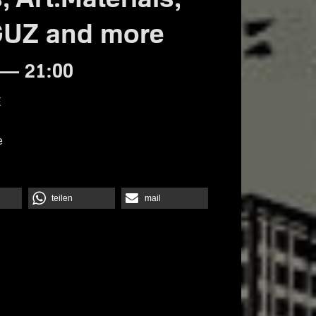
GUZ and more
 — 21:00
E
e
teilen
mail