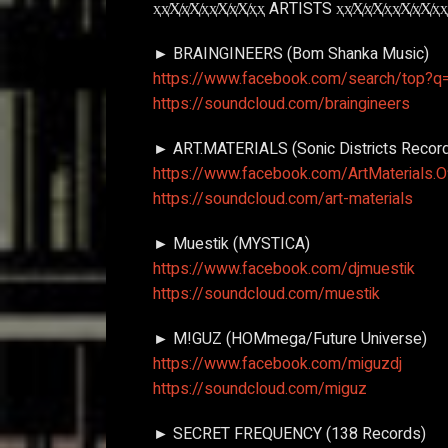
ҳҳ̸Ҳ̸ҳ̸Ҳ̸ҳҳ̸Ҳ̸ҳ̸Ҳ̸ҳҳ ARTISTS ҳҳ̸Ҳ̸ҳ̸Ҳ̸ҳҳ̸Ҳ̸ҳ̸Ҳ̸ҳҳ
► BRAINGINEERS (Bom Shanka Music)
https://www.facebook.com/search/top?q=
https://soundcloud.com/braingineers
► ART.MATERIALS (Sonic Districts Recor
https://www.facebook.com/ArtMaterials.Of
https://soundcloud.com/art-materials
► Muestik (MYSTICA)
https://www.facebook.com/djmuestik
https://soundcloud.com/muestik
► M!GUZ (HOMmega/Future Universe)
https://www.facebook.com/miguzdj
https://soundcloud.com/miguz
► SECRET FREQUENCY (138 Records)