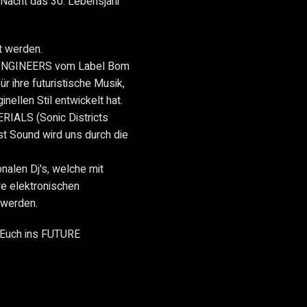
r Nacht das 30. Lebensjahr
t werden.
AINGINEERS vom Label Bom
r ihre futuristische Musik,
nellen Stil entwickelt hat.
ERIALS (Sonic Districts
st Sound wird uns durch die
nalen Dj's, welche mit
e elektronischen
 werden.
t Euch ins FUTURE