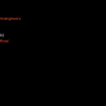
braingineers
ds)
ficial