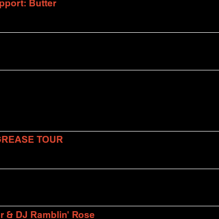
port: Butter
 GREASE TOUR
er & DJ Ramblin' Rose