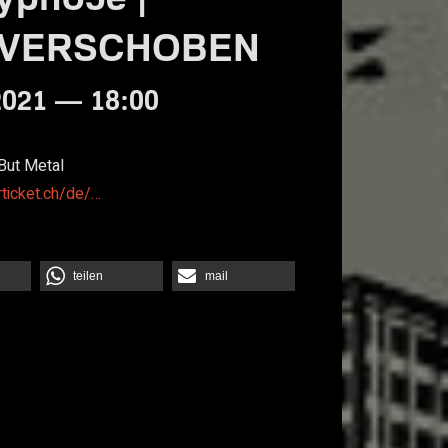
** VERSCHOBEN
2021 — 18:00
But Metal
rticket.ch/de/…
teilen
mail