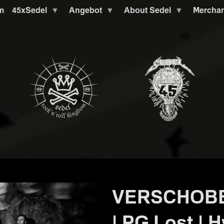
m
45xSedel
Angebot
About Sedel
Mercha
VERSCHOBEN
| PG.Lost | 