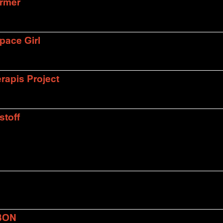
armer
pace Girl
rapis Project
stoff
BON