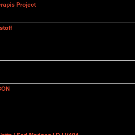
rapis Project
stoff
BON
lette | Sad Madona | DJ V404