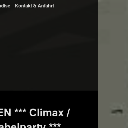
ndise
Kontakt & Anfahrt
*** Climax /
abelparty ***