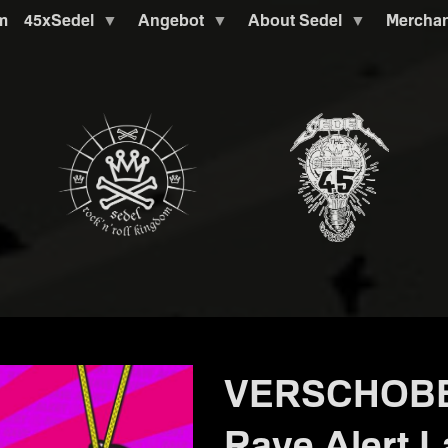
m
45xSedel
Angebot
About Sedel
Mercha
VERSCHOBEN 
Rave Alert L