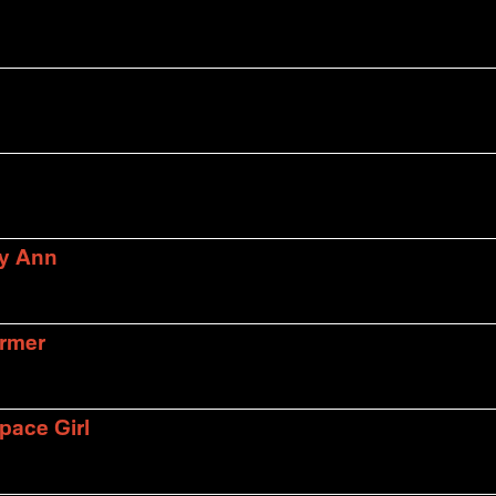
ly Ann
armer
pace Girl