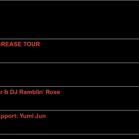
 GREASE TOUR
er & DJ Ramblin' Rose
upport: Yumi Jun