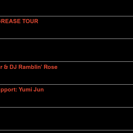
 GREASE TOUR
er & DJ Ramblin' Rose
upport: Yumi Jun