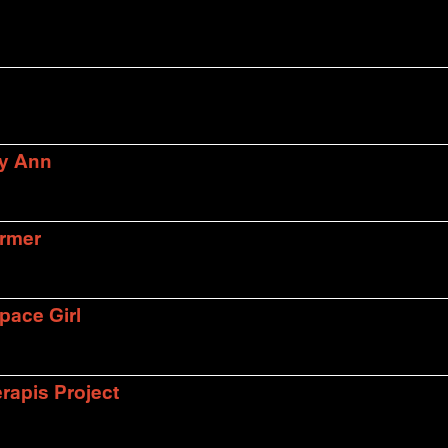
ly Ann
armer
pace Girl
rapis Project