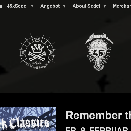
m
45xSedel
Angebot
About Sedel
Mercha
Remember th
FR. 8. FEBRUAR 