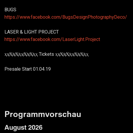
BUGS
https://www.facebook.com/BugsDesignPhotographyDeco/
LASER & LIGHT PROJECT
https://www.facebook.com/LaserLight.Project
ҳҳ̸Ҳ̸ҳ̸Ҳ̸ҳҳ̸Ҳ̸ҳ̸Ҳ̸ҳҳ Tickets ҳҳ̸Ҳ̸ҳ̸Ҳ̸ҳҳ̸Ҳ̸ҳ̸Ҳ̸ҳҳ
Presale Start 01.04.19
Programmvorschau
August 2026