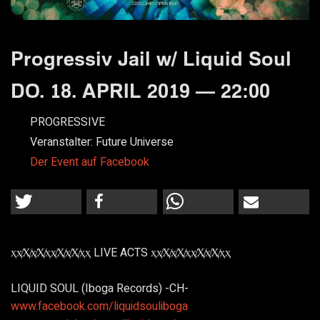
Progressiv Jail w/ Liquid Soul
DO. 18. APRIL 2019 — 22:00
PROGRESSIVE
Veranstalter:
Future Universe
Der Event auf Facebook
ҳҳ̸Ҳ̸ҳ̸Ҳ̸ҳҳ̸Ҳ̸ҳ̸Ҳ̸ҳҳ LIVE ACTS ҳҳ̸Ҳ̸ҳ̸Ҳ̸ҳҳ̸Ҳ̸ҳ̸Ҳ̸ҳҳ
LIQUID SOUL (Iboga Records) -CH-
www.facebook.com/liquidsouliboga