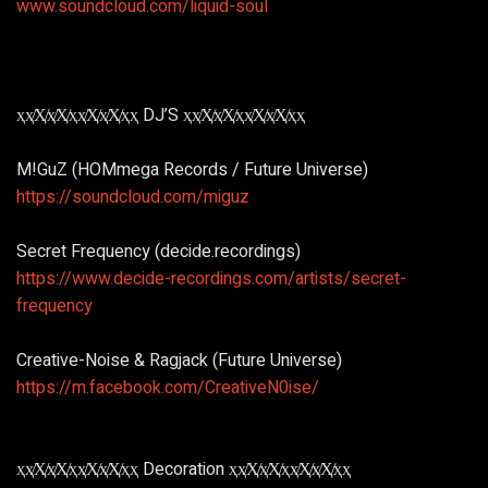
www.soundcloud.com/liquid-soul
ҳҳ̸Ҳ̸ҳ̸Ҳ̸ҳҳ̸Ҳ̸ҳ̸Ҳ̸ҳҳ DJ’S ҳҳ̸Ҳ̸ҳ̸Ҳ̸ҳҳ̸Ҳ̸ҳ̸Ҳ̸ҳҳ
M!GuZ (HOMmega Records / Future Universe)
https://soundcloud.com/miguz
Secret Frequency (decide.recordings)
https://www.decide-recordings.com/artists/secret-
frequency
Creative-Noise & Ragjack (Future Universe)
https://m.facebook.com/CreativeN0ise/
ҳҳ̸Ҳ̸ҳ̸Ҳ̸ҳҳ̸Ҳ̸ҳ̸Ҳ̸ҳҳ Decoration ҳҳ̸Ҳ̸ҳ̸Ҳ̸ҳҳ̸Ҳ̸ҳ̸Ҳ̸ҳҳ