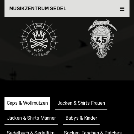
Direkt
MUSIKZENTRUM SEDEL
zum
Inhalt
Merchandise
Caps & Wollmützen
Jacken & Shirts Frauen
Jacken & Shirts Männer
Babys & Kinder
Sedelbuch & Sedelfilm
Socken, Taschen & Patches