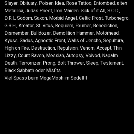
Slayer, Obituary, Poisen Idea, Rose Tattoo, Entombed, alten
Metallica, Judas Priest, Iron Maiden, Sick of it All, S.O.D.,
D.R.I., Sodom, Saxon, Morbid Angel, Celtic Frost, Turbonegro,
G.B.H., Kreator, St. Vitus, Requiem, Exumer, Benediction,
Dismember, Bulldozer, Demolition Hammer, Motörhead,
Kyuss, Sadus, Agnostic Front, Walls of Jericho, Sepultura,
High on Fire, Destruction, Repulsion, Venom, Accept, Thin
Lizzy, Count Raven, Messiah, Autopsy, Voivod, Napalm
Death, Terrorrizer, Prong, Bolt Thrower, Sleep, Testament,
Black Sabbath oder Misfits.
Viel Spass beim MegaMosh im Sedel!!!