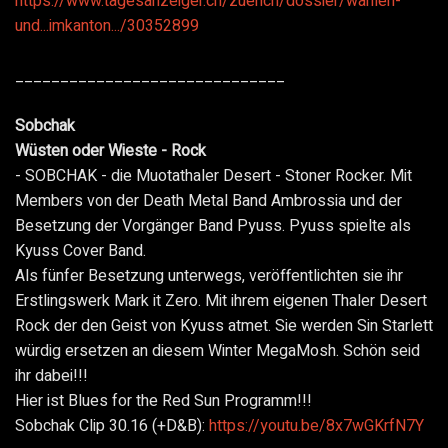
https://www.tagesanzeiger.ch/zuerich/dossier/wahlen-
und...imkanton.../30352899
______________________________
Sobchak
Wüsten oder Wieste - Rock
- SOBCHAK - die Muotathaler Desert - Stoner Rocker. Mit
Members von der Death Metal Band Ambrossia und der
Besetzung der Vorgänger Band Pyuss. Pyuss spielte als
Kyuss Cover Band.
Als fünfer Besetzung unterwegs, veröffentlichten sie ihr
Erstlingswerk Mark it Zero. Mit ihrem eigenen Thaler Desert
Rock der den Geist von Kyuss atmet. Sie werden Sin Starlett
würdig ersetzen an diesem Winter MegaMosh. Schön seid
ihr dabei!!!
Hier ist Blues for the Red Sun Programm!!!
Sobchak Clip 30.16 (+D&B):
https://youtu.be/8x7wGKrfN7Y