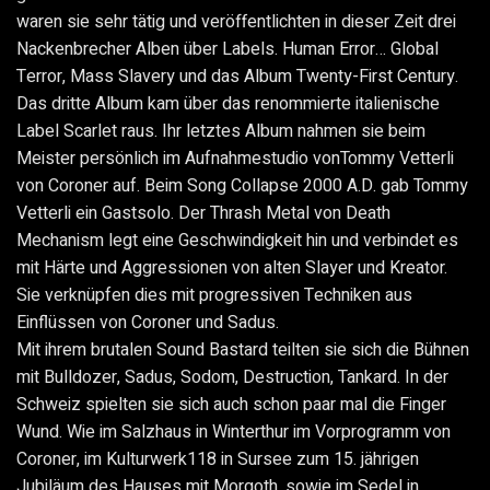
waren sie sehr tätig und veröffentlichten in dieser Zeit drei
Nackenbrecher Alben über Labels. Human Error… Global
Terror, Mass Slavery und das Album Twenty-First Century.
Das dritte Album kam über das renommierte italienische
Label Scarlet raus. Ihr letztes Album nahmen sie beim
Meister persönlich im Aufnahmestudio vonTommy Vetterli
von Coroner auf. Beim Song Collapse 2000 A.D. gab Tommy
Vetterli ein Gastsolo. Der Thrash Metal von Death
Mechanism legt eine Geschwindigkeit hin und verbindet es
mit Härte und Aggressionen von alten Slayer und Kreator.
Sie verknüpfen dies mit progressiven Techniken aus
Einflüssen von Coroner und Sadus.
Mit ihrem brutalen Sound Bastard teilten sie sich die Bühnen
mit Bulldozer, Sadus, Sodom, Destruction, Tankard. In der
Schweiz spielten sie sich auch schon paar mal die Finger
Wund. Wie im Salzhaus in Winterthur im Vorprogramm von
Coroner, im Kulturwerk118 in Sursee zum 15. jährigen
Jubiläum des Hauses mit Morgoth, sowie im Sedel in