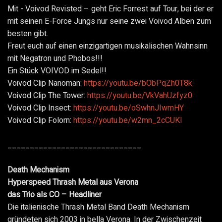
Mit - Voivod Revisted – geht Eric Forrest auf Tour, bei der er
mit seinen E-Force Jungs nur seine zwei Voivod Alben zum
besten gibt.
Freut euch auf einen einzigartigen musikalischen Wahnsinn
mit Negatron und Phobos!!!
Ein Stück VOIVOD im Sedel!!
Voivod Clip Nanoman:
https://youtu.be/bObPqZh0T8k
Voivod Clip The Tower:
https://youtu.be/VkVahUzfyz0
Voivod Clip Insect:
https://youtu.be/oSwhnJIwmHY
Voivod Clip Folorn:
https://youtu.be/w2mn_2cCUKI
______________________________
Death Mechanism
Hyperspeed Thrash Metal aus Verona
das Trio als CO – Headliner
Die italienische Thrash Metal Band Death Mechanism
gründeten sich 2003 in bella Verona. In der Zwischenzeit