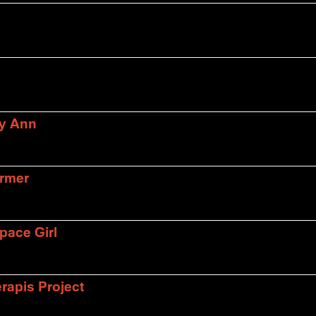
ly Ann
armer
pace Girl
rapis Project