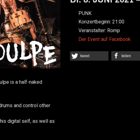
PUNK
Konzertbeginn:
21:00
Veranstalter:
Romp
Der Event auf Facebook
tweet
teilen
oulpe is a half-naked
drums and control other
is digital self, as well as