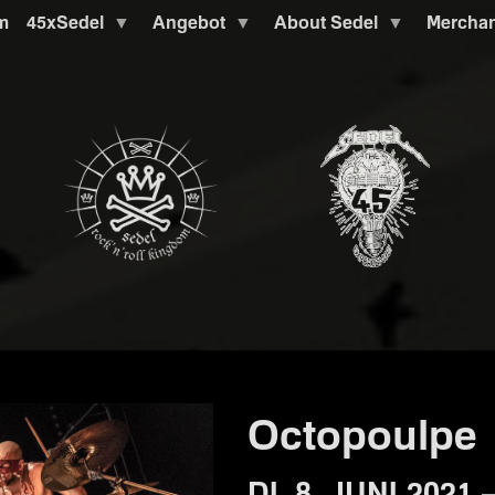
m
45xSedel
Angebot
About Sedel
Mercha
Octopoulpe
DI. 8. JUNI 2021 