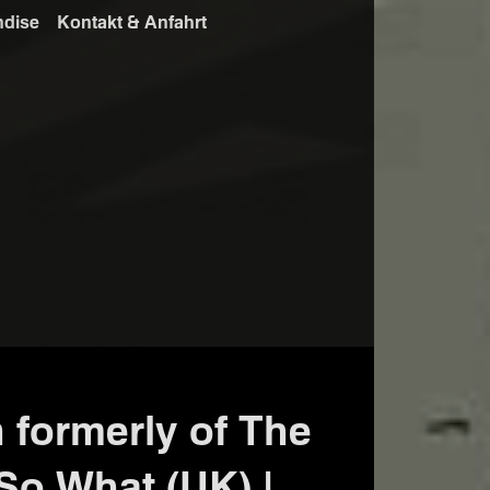
ndise
Kontakt & Anfahrt
 formerly of The
 So What (UK) |