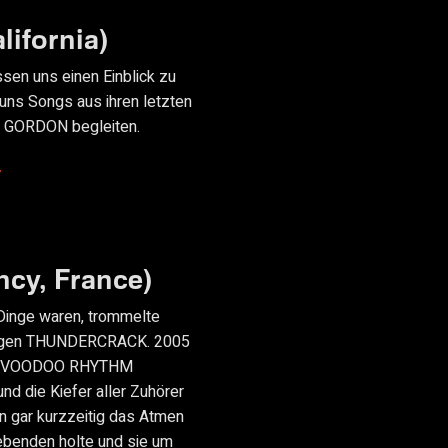
ifornia)
en uns einen Einblick zu
uns Songs aus ihren letzten
V GORDON begleiten.
/
cy, France)
Dinge waren, trommelte
tigen THUNDERCRACK. 2005
auf VOODOO RHYTHM
nd die Kiefer aller Zuhörer
en gar kurzzeitig das Atmen
ebenden holte und sie um