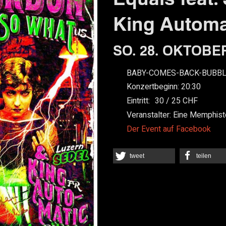
King Automat
SO. 28. OKTOBER
BABY-COMES-BACK-BUBB
Konzertbeginn:
20:30
Eintritt:
30
25
Veranstalter:
Eine Memphist
Der Event auf Facebook
tweet
teilen