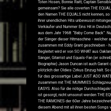
Toten Hosen, Bonnie Raitt, Captain Sensibl
gemeinsam? Sie alle coverten THE EQUAL
den Namen THE EQUALS nicht kennen, so k
ihrer unendlichen Hits unbewusst mitsingen,
Verkäufer und Nummer Eins Hit in Deutsch
aus dem Jahr 1968: “Baby Come Back”.
der Sänger dieser Hitmaschine - welcher 
zusammen mit Eddy Grant geschrieben - ha
Begleitet wird er von SO WHAT aus Oaklan
Sänger, Gitarrist und Equals-Fan (er schre
Biographie) Jason Duncan ist auch Garant d
plötzlich der Oldies-Zirkus Einzug hält. So 
für das grossartige Label JUST ADD WAT
zusammen mit THE MUMMIES Schlagzeuge
EASYS. Also für die nötige Durchschlagskr
ist gesorgt, nicht umsonst werden THE EQ
THE RAMONES der 60er Jahre bezeichnet.
diesem Abend mit all ihren besten Songs 