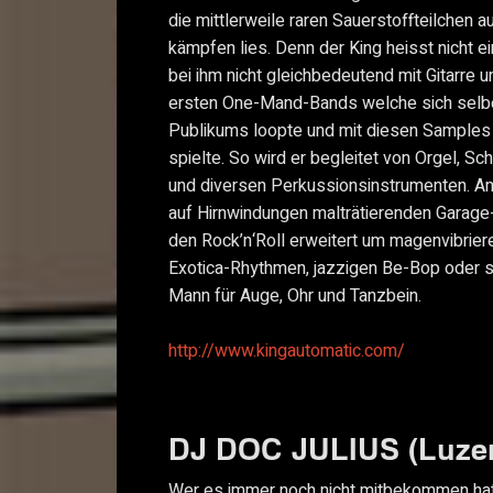
die mittlerweile raren Sauerstoffteilchen
kämpfen lies. Denn der King heisst nicht ei
bei ihm nicht gleichbedeutend mit Gitarre u
ersten One-Mand-Bands welche sich selb
Publikums loopte und mit diesen Samples
spielte. So wird er begleitet von Orgel, Sc
und diversen Perkussionsinstrumenten. Anf
auf Hirnwindungen malträtierenden Garage-
den Rock’n‘Roll erweitert um magenvibrie
Exotica-Rhythmen, jazzigen Be-Bop oder s
Mann für Auge, Ohr und Tanzbein.
http://www.kingautomatic.com/
DJ DOC JULIUS (Luze
Wer es immer noch nicht mitbekommen h