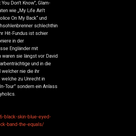
 You Don't Know", Glam-
ten wie „My Life Ain’t
Police On My Back“ und
uhsohlenbrenner schlechthin
r Hit-Fundus ist schier
niere in der
sse Engländer mit
 waren sie längst vor David
arbenträchtige und in die
welcher nie die ihr
welche zu Unrecht in
In-Tour” sondern ein Anlass
yholics.
16-black-skin-blue-eyed-
rock-band-the-equals/