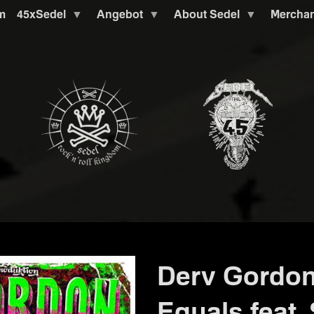
m
45xSedel
Angebot
About Sedel
Mercha
Derv Gordon
Equals feat.