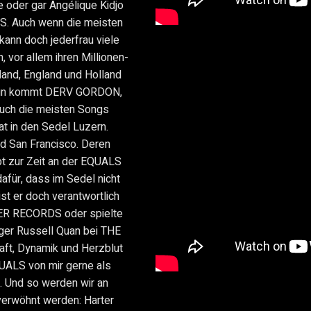
e oder gar Angélique Kidjo
S. Auch wenn die meisten
ann doch jederfrau viele
 vor allem ihren Millionen-
land, England und Holland
 Nun kommt DERV GORDON,
auch die meisten Songs
t in den Sedel Luzern.
d San Francisco. Deren
ibt zur Zeit an der EQUALS
afür, dass im Sedel nicht
ist er doch verantwortlich
ER RECORDS oder spielte
r Russell Quan bei THE
aft, Dynamik und Herzblut
UALS von mir gerne als
 Und so werden wir an
verwöhnt werden: Harter