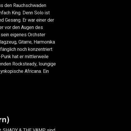
 aus den Rauchschwaden
nfach King. Denn Solo ist
nd Gesang. Er war einer der
er vor den Augen des
 sein eigenes Orchster
hlagzeug, Gitarre, Harmonika
änglich noch konzentriert
Punk hat er mittlerweile
renden Rocksteady, loungige
ynkopische Africana. Ein
rn)
at, SHADY & THE VAMP sind