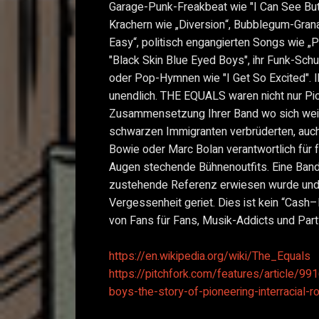
Garage-Punk-Freakbeat wie "I Can See But
Krachern wie „Diversion“, Bubblegum-Grana
Easy“, politisch engangierten Songs wie „
"Black Skin Blue Eyed Boys", ihr Funk-Sch
oder Pop-Hymnen wie "I Get So Excited". Ih
unendlich. THE EQUALS waren nicht nur Pio
Zusammensetzung Ihrer Band wo sich wei
schwarzen Immigranten verbrüderten, auch
Bowie oder Marc Bolan verantwortlich für f
Augen stechende Bühnenoutfits. Eine Band 
zustehende Referenz erwiesen wurde und 
Vergessenheit geriet. Dies ist kein “Cash–
von Fans für Fans, Musik-Addicts und Part
https://en.wikipedia.org/wiki/The_Equals
https://pitchfork.com/features/article/99
boys-the-story-of-pioneering-interracial-