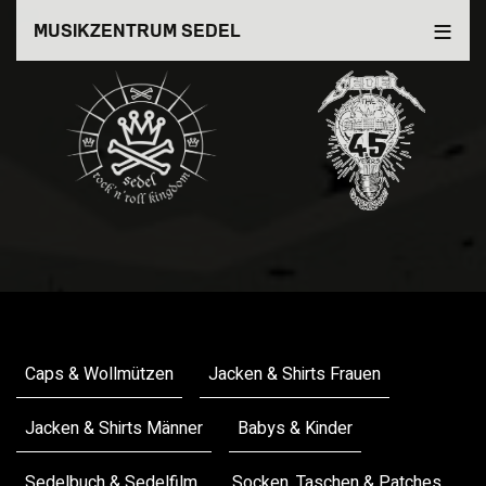
Direkt
MUSIKZENTRUM SEDEL
zum
Inhalt
Merchandise
Caps & Wollmützen
Jacken & Shirts Frauen
Jacken & Shirts Männer
Babys & Kinder
Sedelbuch & Sedelfilm
Socken, Taschen & Patches