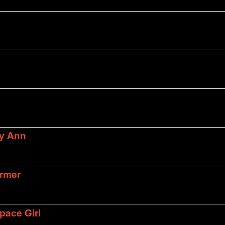
ly Ann
armer
pace Girl