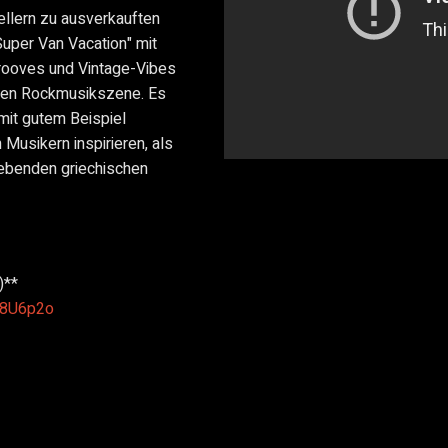
ellern zu ausverkauften
uper Van Vacation" mit
Grooves und Vintage-Vibes
schen Rockmusikszene. Es
mit gutem Beispiel
Musikern inspirieren, als
rebenden griechischen
)**
x8U6p2o