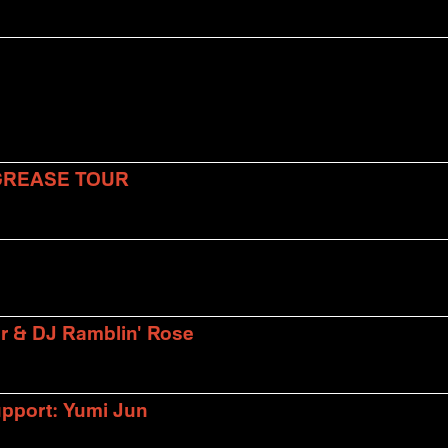
 GREASE TOUR
er & DJ Ramblin' Rose
upport: Yumi Jun