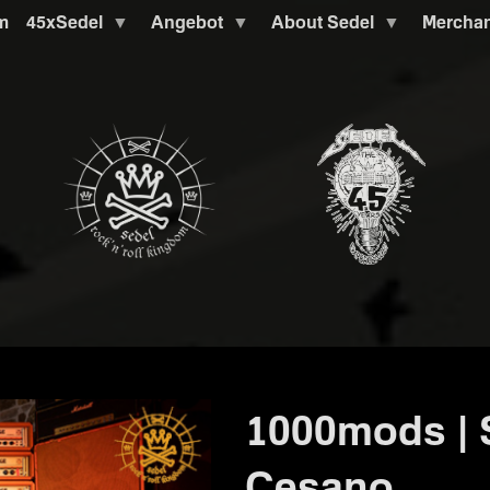
m
45xSedel
Angebot
About Sedel
Mercha
1000mods | 
Cesano